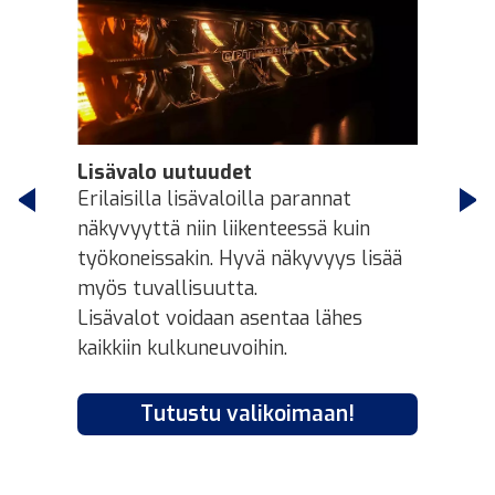
Bosch pyyhkijänsulat
Laadukkaat Bosch-pyyhkijän sulat.
Saksalainen Bosch tunnetaan
korkeasta laadusta, joten ei ole
yllättävää, että myös tämän merkin
pyyhkijänsulat ovat erinomaiset.
Bosch valmistaa monenlaisia
pyyhkijänsulkia sekä tuulilasiin että
takalasiin.
Tutustu valikoimaan!