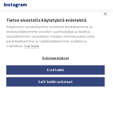
Instagram
ad_varaosaexpert
Tietoa sivustolla käytetyistä evästeistä
⚙ Laaja valikoima autojen varaosia
Usa-autojen
Käytämme sivustollamme evästeitä kerätäksemme ja
asiantunteva erikoisosaaminen
Kattava Thule
tuotevalikoima
Avoinna arkisin klo 7.30 – 17.00.
analysoidaksemme sivuston suorituskykyä ja käyttöä,
tarjotaksemme sosiaalisen median ominaisuuksia sekä
parantaaksemme ja räätälöidäksemme sisältöä ja
mainoksia.
Lue lisää
Evästeasetukset
Estä kaikki
Salli kaikki evästeet
Navigoi
Verkkokauppa
Soita
Varaa huolto
myymälään