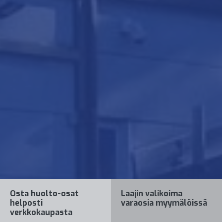
Osta huolto-osat
Laajin valikoima
helposti
varaosia myymälöissä
verkkokaupasta