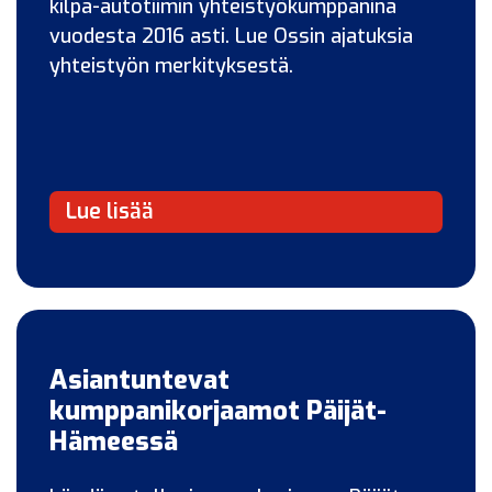
kilpa-autotiimin yhteistyökumppanina
vuodesta 2016 asti. Lue Ossin ajatuksia
yhteistyön merkityksestä.
Lue lisää
Asiantuntevat
kumppanikorjaamot Päijät-
Hämeessä