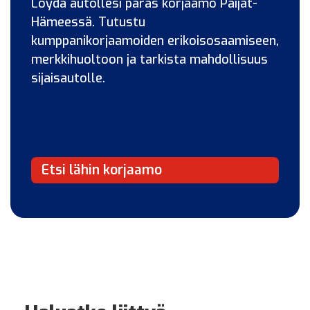
Löydä autollesi paras korjaamo Päijät-
Hämeessä. Tutustu
kumppanikorjaamoiden erikoisosaamiseen,
merkkihuoltoon ja tarkista mahdollisuus
sijaisautolle.
Etsi lähin korjaamo